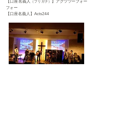
【口座名義人
】
アクツツーフォー
（フリガナ）
フォー
【口座名義人】Acts244
利用規約
｜
プライバシーポリシー
｜
特定商取引法
に基づく表記